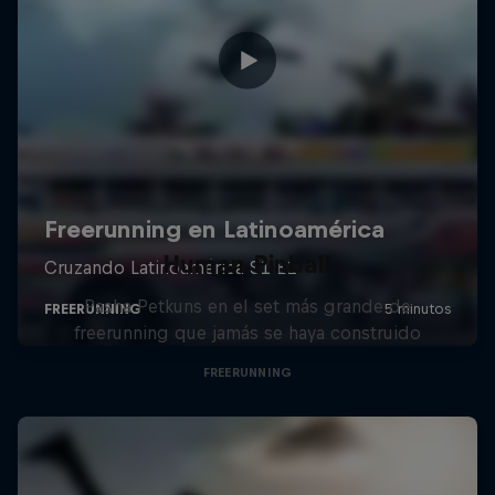
Human Pinball
Pasha Petkuns en el set más grande de
freerunning que jamás se haya construido
FREERUNNING