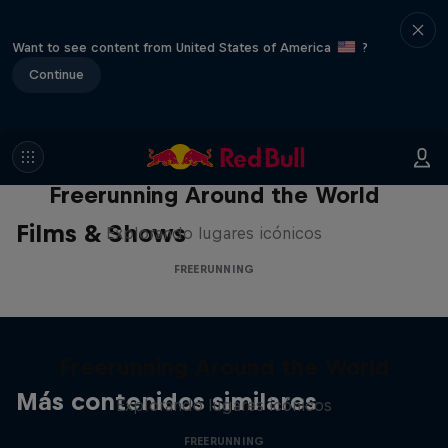
Want to see content from United States of America
?
Continue
Freerunning Around the World
Films & Shows
Explorando lugares icónicos
FREERUNNING
Freerunning Around the World
Más contenidos similares
Explorando lugares icónicos
FREERUNNING