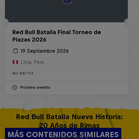
Red Bull Batalla Final Torneo de
Plazas 2026
19 Septiembre 2026
Lima, Peru
MC BATTLE
Próximo evento
Red Bull Batalla Nueva Historia:
20 Años de Rimas
MÁS CONTENIDOS SIMILARES
Red Bull Batalla