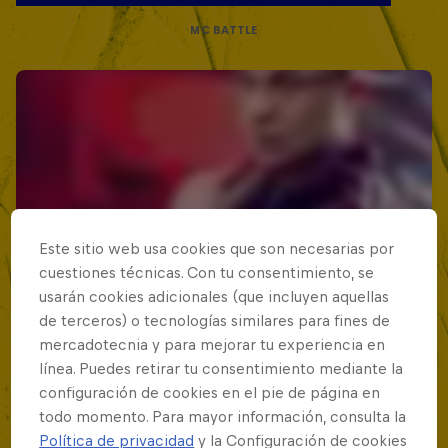
MC BATTLE
Este sitio web usa cookies que son necesarias por
cuestiones técnicas. Con tu consentimiento, se
usarán cookies adicionales (que incluyen aquellas
de terceros) o tecnologías similares para fines de
mercadotecnia y para mejorar tu experiencia en
línea. Puedes retirar tu consentimiento mediante la
configuración de cookies en el pie de página en
todo momento. Para mayor información, consulta la
Política de privacidad
y la Configuración de cookies