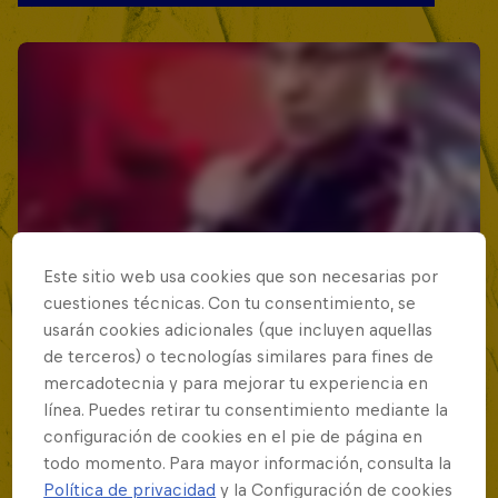
Este sitio web usa cookies que son necesarias por
cuestiones técnicas. Con tu consentimiento, se
usarán cookies adicionales (que incluyen aquellas
de terceros) o tecnologías similares para fines de
mercadotecnia y para mejorar tu experiencia en
línea. Puedes retirar tu consentimiento mediante la
configuración de cookies en el pie de página en
todo momento. Para mayor información, consulta la
Política de privacidad
y la Configuración de cookies