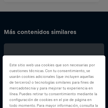
Más contenidos similares
Este sitio web usa cookies que son necesarias por
cuestiones técnicas. Con tu consentimiento, se
usarán cookies adicionales (que incluyen aquellas
de terceros) o tecnologías similares para fines de
mercadotecnia y para mejorar tu experiencia en
línea. Puedes retirar tu consentimiento mediante la
configuración de cookies en el pie de página en
todo momento. Para mayor información, consulta la