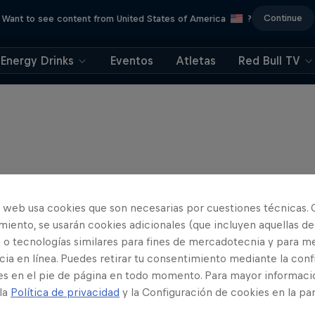
Continue
Want to see content from United States of America
?
Energy Drinks
Eventos
Atletas
Red Bull TV
o web usa cookies que son necesarias por cuestiones técnicas. 
iento, se usarán cookies adicionales (que incluyen aquellas de
 o tecnologías similares para fines de mercadotecnia y para me
ia en línea. Puedes retirar tu consentimiento mediante la conf
es en el pie de página en todo momento. Para mayor informaci
 la
Política de privacidad
y la Configuración de cookies en la pa