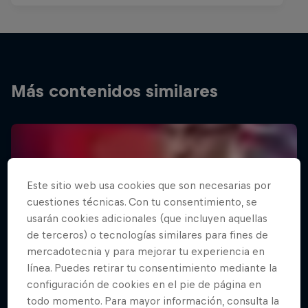
Más contenidos similares
Este sitio web usa cookies que son necesarias por
cuestiones técnicas. Con tu consentimiento, se
usarán cookies adicionales (que incluyen aquellas
de terceros) o tecnologías similares para fines de
mercadotecnia y para mejorar tu experiencia en
línea. Puedes retirar tu consentimiento mediante la
configuración de cookies en el pie de página en
todo momento. Para mayor información, consulta la