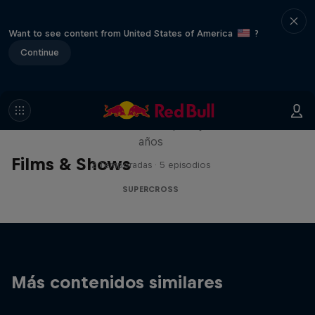
Want to see content from United States of America
?
Continue
Flight Plan: The Jett Lawrence
Series
Jett Lawrence no es el típico jóven de 18
años
Films & Shows
2 Temporadas · 5 episodios
SUPERCROSS
Más contenidos similares