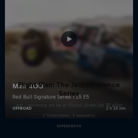
Flight Plan: The Jett Lawrence
Series
Jett Lawrence no es el típico jóven de 18 años
2 Temporadas · 5 episodios
SUPERCROSS