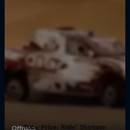
Toby Price: Ridin’ Shotgun