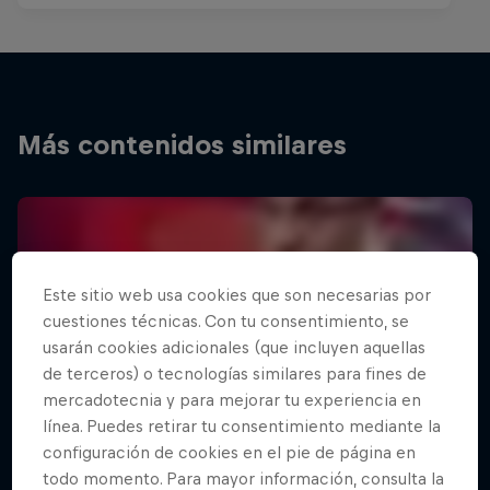
Más contenidos similares
Este sitio web usa cookies que son necesarias por
cuestiones técnicas. Con tu consentimiento, se
usarán cookies adicionales (que incluyen aquellas
de terceros) o tecnologías similares para fines de
mercadotecnia y para mejorar tu experiencia en
línea. Puedes retirar tu consentimiento mediante la
configuración de cookies en el pie de página en
todo momento. Para mayor información, consulta la