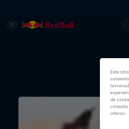
Este siti
consentim
terceros)
experienc
de cooki
consulta
inferior.