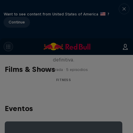
Want to see content from United States of America
?
Continue
Beyond the ROX
Los mejores atletas HYROX compiten
alrededor del mundo en la carrera de fitness
definitiva.
Films & Shows
1 Temporada · 5 episodios
FITNESS
Eventos