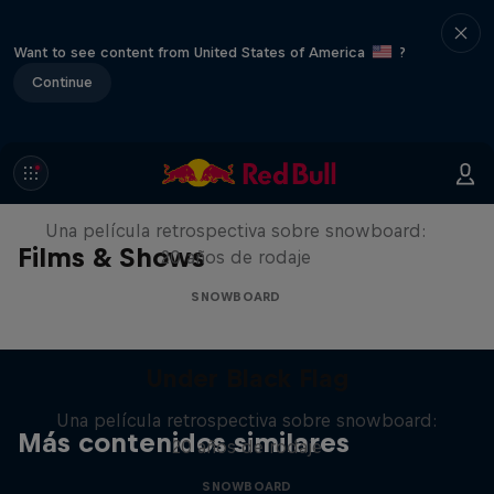
Want to see content from United States of America
?
Continue
Under Black Flag
Una película retrospectiva sobre snowboard:
Films & Shows
20 años de rodaje
SNOWBOARD
Under Black Flag
Una película retrospectiva sobre snowboard:
Más contenidos similares
20 años de rodaje
SNOWBOARD