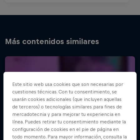
Más contenidos similares
Este sitio web usa cookies que son necesarias por
cuestiones técnicas. Con tu consentimiento, se
usarán cookies adicionales (que incluyen aquellas
de terceros) o tecnologías similares para fines de
mercadotecnia y para mejorar tu experiencia en
línea. Puedes retirar tu consentimiento mediante la
configuración de cookies en el pie de página en
todo momento. Para mayor información, consulta la