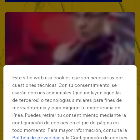
Este sitio web usa cookies que son necesarias por
cuestiones técnicas. Con tu consentimiento, se
usarán cookies adicionales (que incluyen aquellas
de terceros) o tecnologías similares para fines de
mercadotecnia y para mejorar tu experiencia en
línea. Puedes retirar tu consentimiento mediante la
configuración de cookies en el pie de página en
todo momento. Para mayor información, consulta la
Política de privacidad
y la Configuración de cookies