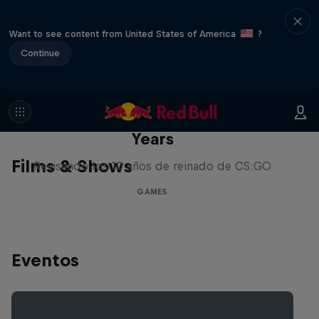
Want to see content from United States of America
?
Continue
Memories of CS:GO – The Early
Years
Films & Shows
Revisando los 10 años de reinado de CS:GO
GAMES
Eventos