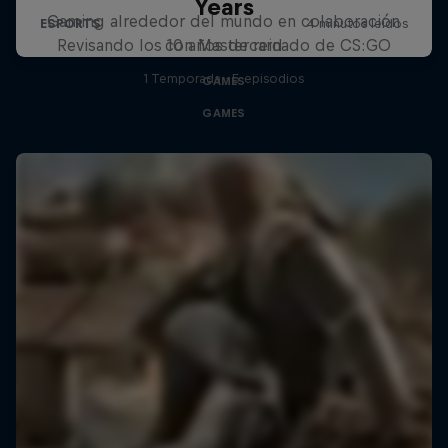
Years
Gaming alrededor del mundo en colaboración
Revisando los 10 años de reinado de CS:GO
con Mastercard
1 Temporada · 5 episodios
GAMES
GAMES