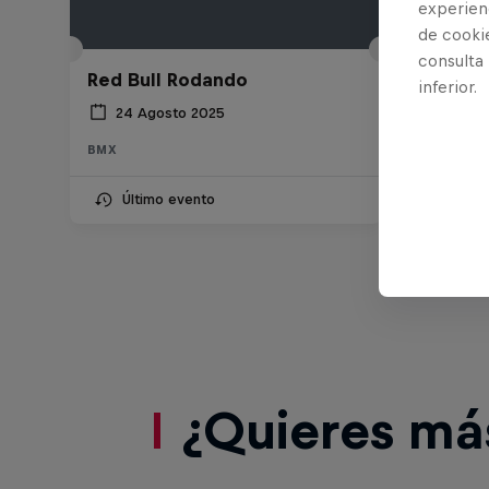
experienc
de cooki
consulta
Red Bull Rodando
inferior.
24 Agosto 2025
BMX
Último evento
¿Quieres má