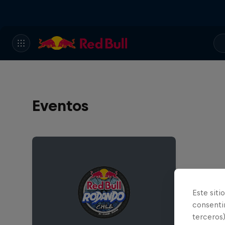
Eventos
Este siti
consentim
terceros)