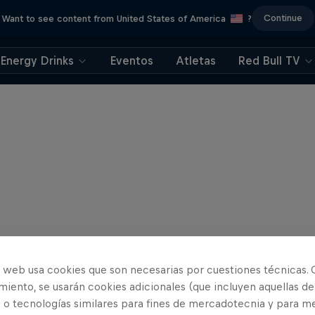
Continue
Want to see content from United States of America
?
Energy Drinks
Eventos
Atletas
Red Bull TV
o web usa cookies que son necesarias por cuestiones técnicas. 
iento, se usarán cookies adicionales (que incluyen aquellas de
 o tecnologías similares para fines de mercadotecnia y para me