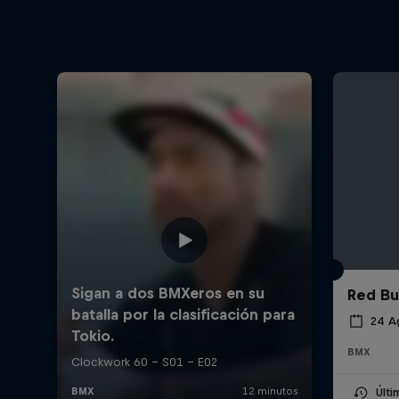
Red Bu
24 A
BMX
Últ