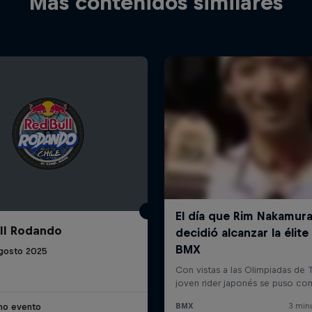
Más contenidos similares
ll Rodando
gosto 2025
imo evento