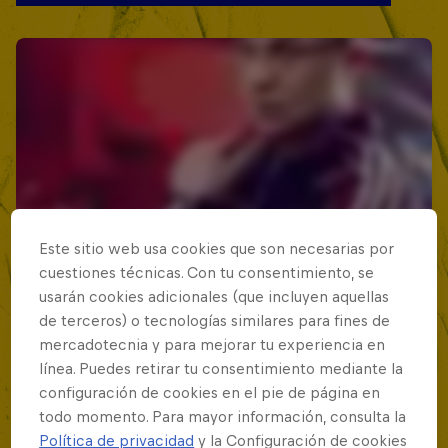
Este sitio web usa cookies que son necesarias por
cuestiones técnicas. Con tu consentimiento, se
usarán cookies adicionales (que incluyen aquellas
de terceros) o tecnologías similares para fines de
mercadotecnia y para mejorar tu experiencia en
línea. Puedes retirar tu consentimiento mediante la
configuración de cookies en el pie de página en
todo momento. Para mayor información, consulta la
Política de privacidad
y la Configuración de cookies