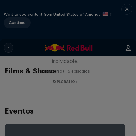
Want to see content from United States of America
?
Continue
Rob Warner’s Wild Rides
Seis países, cuatro continentes y una aventura
inolvidable.
Films & Shows
1 Temporada · 6 episodios
EXPLORATION
Eventos