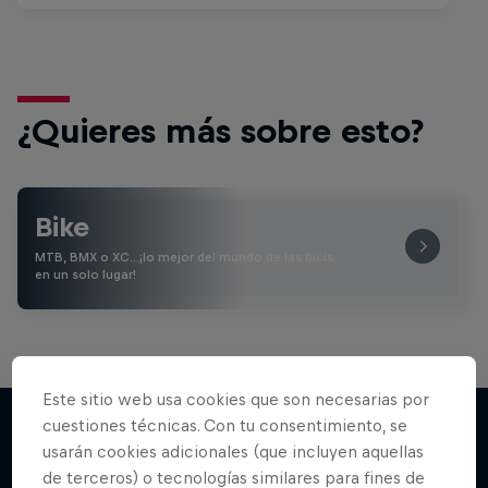
¿Quieres más sobre esto?
Bike
MTB, BMX o XC…¡lo mejor del mundo de las bicis
en un solo lugar!
Este sitio web usa cookies que son necesarias por
cuestiones técnicas. Con tu consentimiento, se
usarán cookies adicionales (que incluyen aquellas
Más contenidos similares
de terceros) o tecnologías similares para fines de