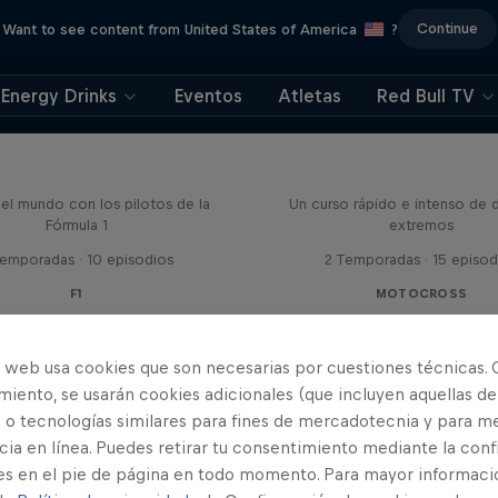
Continue
Want to see content from United States of America
?
Energy Drinks
Eventos
Atletas
Red Bull TV
Bull Racing Road Trips
El ABC de...
el mundo con los pilotos de la
Un curso rápido e intenso de 
Fórmula 1
extremos
Temporadas · 10 episodios
2 Temporadas · 15 episod
F1
MOTOCROSS
o web usa cookies que son necesarias por cuestiones técnicas. 
iento, se usarán cookies adicionales (que incluyen aquellas de
 o tecnologías similares para fines de mercadotecnia y para me
ia en línea. Puedes retirar tu consentimiento mediante la conf
es en el pie de página en todo momento. Para mayor informaci