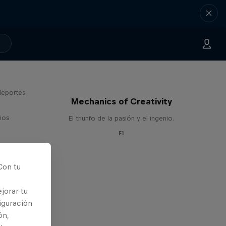
deportes
Mechanics of Creativity
ios
El triunfo de la pasión y el ingenio.
F1
Con tu
jorar tu
iguración
ón,