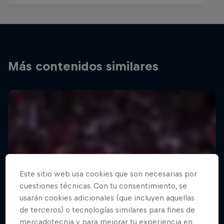
Más contenidos similares
Este sitio web usa cookies que son necesarias por
cuestiones técnicas. Con tu consentimiento, se
usarán cookies adicionales (que incluyen aquellas
de terceros) o tecnologías similares para fines de
mercadotecnia y para mejorar tu experiencia en