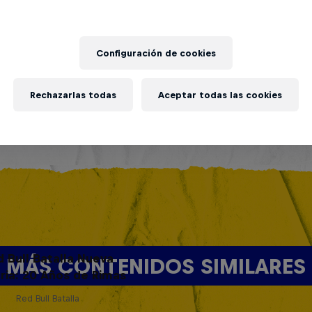
Configuración de cookies
Rechazarlas todas
Aceptar todas las cookies
d Bull Batalla Nueva
MÁS CONTENIDOS SIMILARES
ria: 20 Años de Rimas
Red Bull Batalla