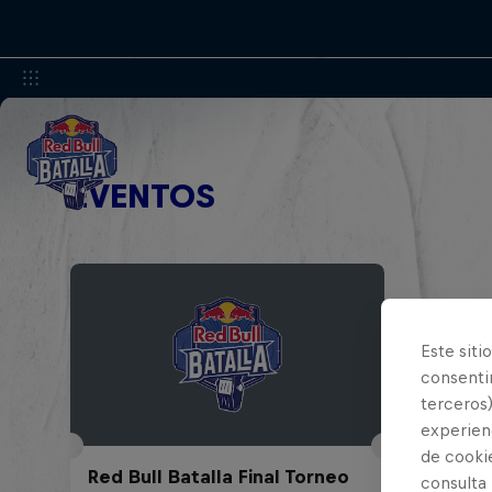
EVENTOS
Este siti
consentim
terceros)
experienc
de cooki
Red Bull Batalla Final Torneo
consulta