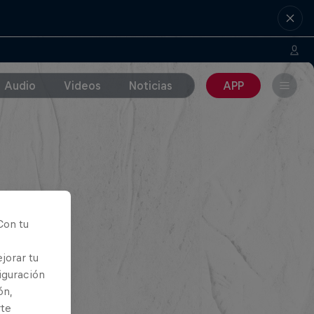
Audio
Videos
Noticias
APP
Con tu
jorar tu
iguración
ón,
rte