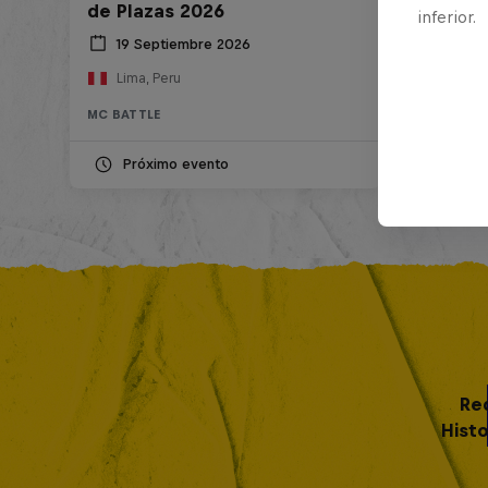
de Plazas 2026
inferior.
19 Septiembre 2026
Lima, Peru
MC BATTLE
Próximo evento
Re
Histo