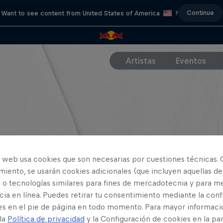
Continue
Want to see content from United States of America
?
Artistas
Eventos
o web usa cookies que son necesarias por cuestiones técnicas. 
iento, se usarán cookies adicionales (que incluyen aquellas de
 o tecnologías similares para fines de mercadotecnia y para me
ia en línea. Puedes retirar tu consentimiento mediante la conf
es en el pie de página en todo momento. Para mayor informaci
 la
Política de privacidad
y la Configuración de cookies en la pa