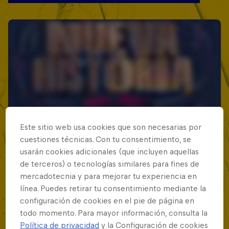
Este sitio web usa cookies que son necesarias por
cuestiones técnicas. Con tu consentimiento, se
usarán cookies adicionales (que incluyen aquellas
de terceros) o tecnologías similares para fines de
mercadotecnia y para mejorar tu experiencia en
línea. Puedes retirar tu consentimiento mediante la
configuración de cookies en el pie de página en
todo momento. Para mayor información, consulta la
Política de privacidad
y la Configuración de cookies