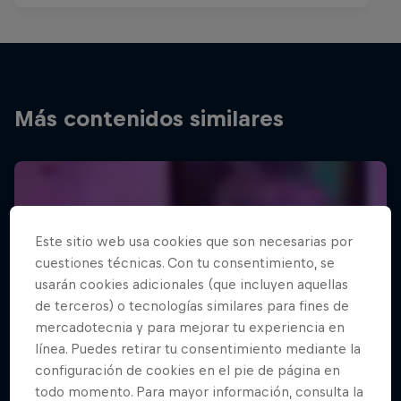
Más contenidos similares
Este sitio web usa cookies que son necesarias por
cuestiones técnicas. Con tu consentimiento, se
usarán cookies adicionales (que incluyen aquellas
de terceros) o tecnologías similares para fines de
mercadotecnia y para mejorar tu experiencia en
línea. Puedes retirar tu consentimiento mediante la
configuración de cookies en el pie de página en
todo momento. Para mayor información, consulta la