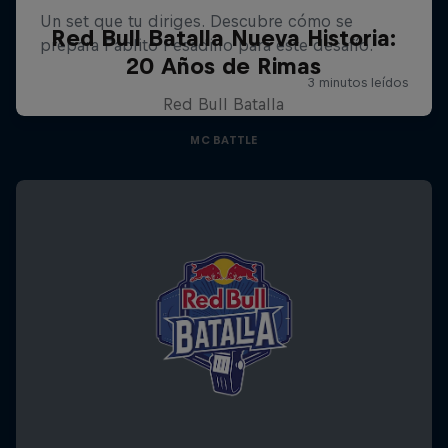
Red Bull Batalla Nueva Historia:
20 Años de Rimas
Red Bull Batalla
MC BATTLE