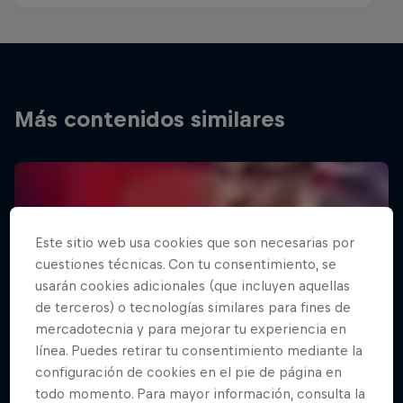
Más contenidos similares
Este sitio web usa cookies que son necesarias por
cuestiones técnicas. Con tu consentimiento, se
usarán cookies adicionales (que incluyen aquellas
de terceros) o tecnologías similares para fines de
mercadotecnia y para mejorar tu experiencia en
línea. Puedes retirar tu consentimiento mediante la
configuración de cookies en el pie de página en
todo momento. Para mayor información, consulta la