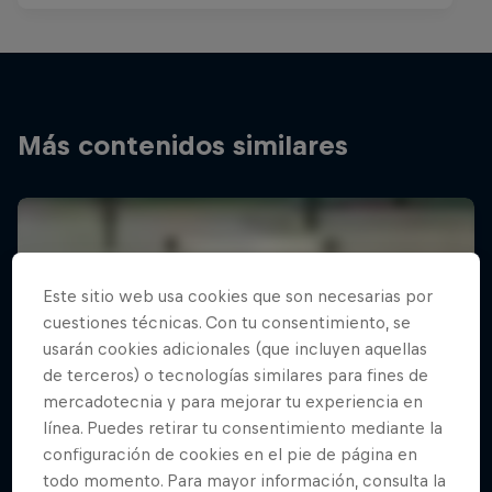
Más contenidos similares
Este sitio web usa cookies que son necesarias por
cuestiones técnicas. Con tu consentimiento, se
usarán cookies adicionales (que incluyen aquellas
de terceros) o tecnologías similares para fines de
mercadotecnia y para mejorar tu experiencia en
línea. Puedes retirar tu consentimiento mediante la
configuración de cookies en el pie de página en
todo momento. Para mayor información, consulta la