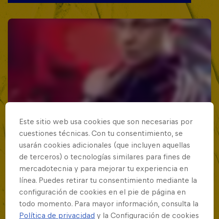
Este sitio web usa cookies que son necesarias por
cuestiones técnicas. Con tu consentimiento, se
usarán cookies adicionales (que incluyen aquellas
de terceros) o tecnologías similares para fines de
mercadotecnia y para mejorar tu experiencia en
línea. Puedes retirar tu consentimiento mediante la
configuración de cookies en el pie de página en
todo momento. Para mayor información, consulta la
Política de privacidad
y la Configuración de cookies