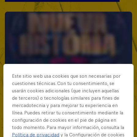
Este sitio web usa cookies que son necesarias por
cuestiones técnicas. Con tu consentimiento, se
usarán cookies adicionales (que incluyen aquellas
de terceros) o tecnologías similares para fines de
mercadotecnia y para mejorar tu experiencia en
línea. Puedes retirar tu consentimiento mediante la
configuración de cookies en el pie de página en
todo momento. Para mayor información, consulta la
Política de privacidad
y la Configuración de cookies