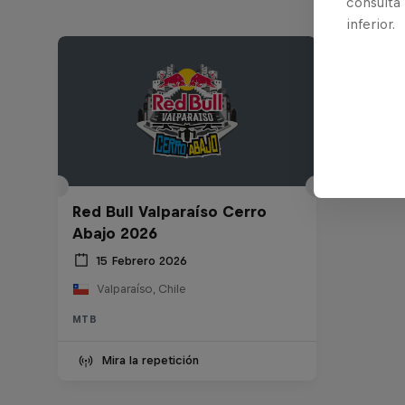
consulta
inferior.
Red Bull Valparaíso Cerro
Abajo 2026
15 Febrero 2026
Valparaíso, Chile
MTB
Mira la repetición