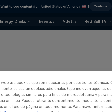
Continue
Want to see content from United States of America
?
Energy Drinks
Eventos
Atletas
Red Bull TV
o web usa cookies que son necesarias por cuestiones técnicas. 
iento, se usarán cookies adicionales (que incluyen aquellas de
 o tecnologías similares para fines de mercadotecnia y para me
ia en línea. Puedes retirar tu consentimiento mediante la conf
es en el pie de página en todo momento. Para mayor informaci