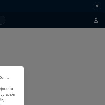
Con tu
jorar tu
iguración
ón,