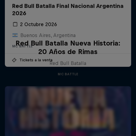
Red Bull Batalla Final Nacional Argentina
2026
2 Octubre 2026
Buenos Aires, Argentina
Red Bull Batalla Nueva Historia:
MC BATTLE
20 Años de Rimas
Tickets a la venta
Red Bull Batalla
MC BATTLE