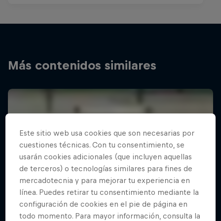
Más contenidos similares
Este sitio web usa cookies que son necesarias por
cuestiones técnicas. Con tu consentimiento, se
usarán cookies adicionales (que incluyen aquellas
de terceros) o tecnologías similares para fines de
mercadotecnia y para mejorar tu experiencia en
línea. Puedes retirar tu consentimiento mediante la
configuración de cookies en el pie de página en
todo momento. Para mayor información, consulta la