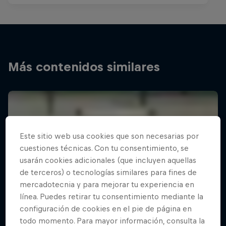
Más contenidos similares
Este sitio web usa cookies que son necesarias por
cuestiones técnicas. Con tu consentimiento, se
usarán cookies adicionales (que incluyen aquellas
de terceros) o tecnologías similares para fines de
mercadotecnia y para mejorar tu experiencia en
línea. Puedes retirar tu consentimiento mediante la
configuración de cookies en el pie de página en
todo momento. Para mayor información, consulta la