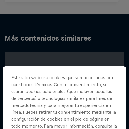
Más contenidos similares
Este sitio web usa cookies que son necesarias por
cuestiones técnicas. Con tu consentimiento, se
usarán cookies adicionales (que incluyen aquellas
de terceros) o tecnologías similares para fines de
mercadotecnia y para mejorar tu experiencia en
línea. Puedes retirar tu consentimiento mediante la
configuración de cookies en el pie de página en
todo momento. Para mayor información, consulta la