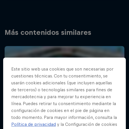
Más contenidos similares
Este sitio web usa cookies que son necesarias por
cuestiones técnicas. Con tu consentimiento, se
usarán cookies adicionales (que incluyen aquellas
de terceros) o tecnologías similares para fines de
mercadotecnia y para mejorar tu experiencia en
línea. Puedes retirar tu consentimiento mediante la
configuración de cookies en el pie de página en
todo momento. Para mayor información, consulta la
Política de privacidad
y la Configuración de cookies