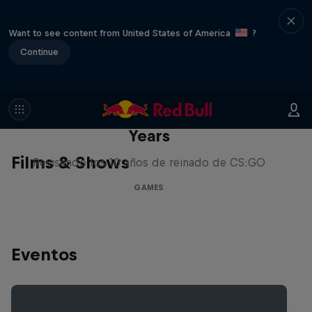
Want to see content from United States of America
?
Continue
Memories of CS:GO – The Early
Years
Films & Shows
Revisando los 10 años de reinado de CS:GO
GAMES
Eventos