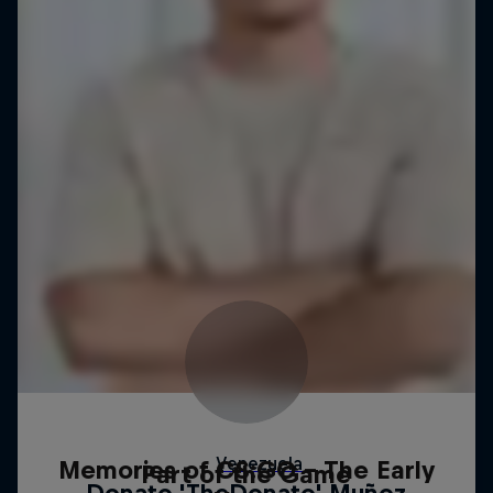
Memories of CS:GO – The Early
Part of the Game