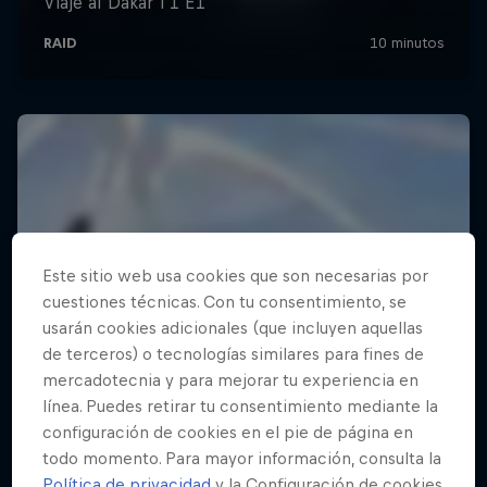
Este sitio web usa cookies que son necesarias por
cuestiones técnicas. Con tu consentimiento, se
usarán cookies adicionales (que incluyen aquellas
de terceros) o tecnologías similares para fines de
mercadotecnia y para mejorar tu experiencia en
línea. Puedes retirar tu consentimiento mediante la
configuración de cookies en el pie de página en
todo momento. Para mayor información, consulta la
Política de privacidad
y la Configuración de cookies