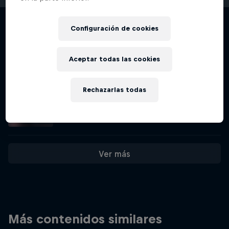
La actuación que dio la victoria a
Configuración de cookies
Tommy Zula en Pump Track – Rotorua
4:57 minutos
Aceptar todas las cookies
Rechazarlas todas
La actuación que dio la victoria a Jordy
Scott en Pump Track – Rotorua
4:25 minutos
Ver más
Más contenidos similares