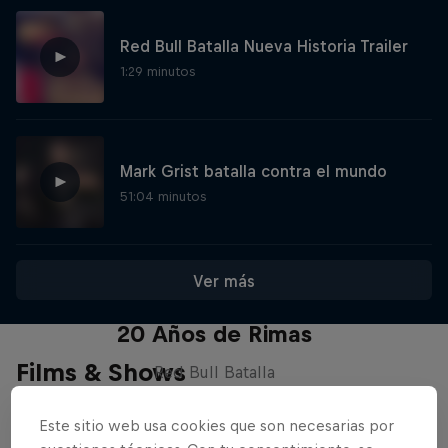
Red Bull Batalla Nueva Historia Trailer
1:29 minutos
Mark Grist batalla contra el mundo
51:04 minutos
Ver más
Red Bull Batalla Nueva Historia:
20 Años de Rimas
Films & Shows
Red Bull Batalla
MC BATTLE
Este sitio web usa cookies que son necesarias por