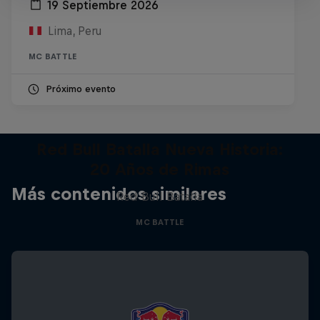
19 Septiembre 2026
Lima, Peru
MC BATTLE
Próximo evento
Red Bull Batalla Nueva Historia:
20 Años de Rimas
Más contenidos similares
Red Bull Batalla
MC BATTLE