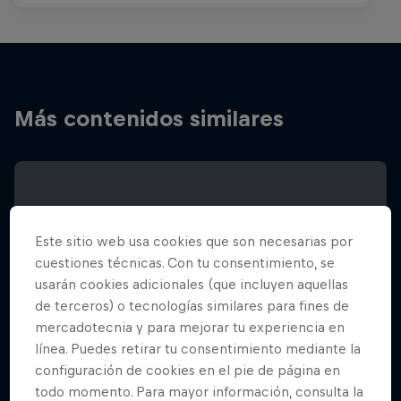
Más contenidos similares
Este sitio web usa cookies que son necesarias por
cuestiones técnicas. Con tu consentimiento, se
usarán cookies adicionales (que incluyen aquellas
de terceros) o tecnologías similares para fines de
mercadotecnia y para mejorar tu experiencia en
línea. Puedes retirar tu consentimiento mediante la
configuración de cookies en el pie de página en
todo momento. Para mayor información, consulta la