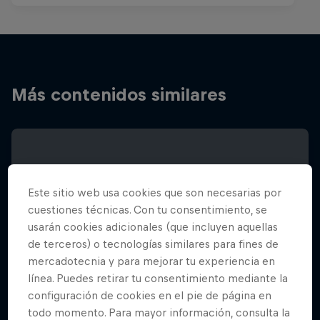
Más contenidos similares
Este sitio web usa cookies que son necesarias por
cuestiones técnicas. Con tu consentimiento, se
usarán cookies adicionales (que incluyen aquellas
de terceros) o tecnologías similares para fines de
mercadotecnia y para mejorar tu experiencia en
línea. Puedes retirar tu consentimiento mediante la
configuración de cookies en el pie de página en
todo momento. Para mayor información, consulta la