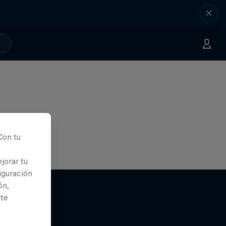
Con tu
jorar tu
iguración
ón,
rte