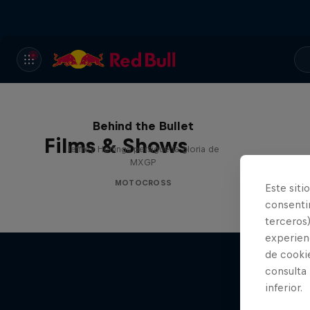
Behind the Bullet
Films & Shows
Jeffrey Herlings persigue la gloria de
MXGP
MOTOCROSS
Este siti
consentim
terceros)
experienc
de cooki
consulta
inferior.