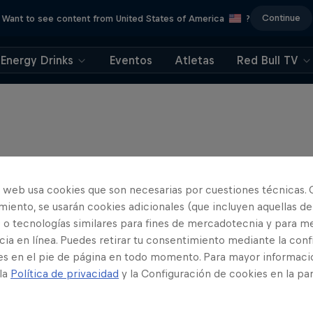
Continue
Want to see content from United States of America
?
Energy Drinks
Eventos
Atletas
Red Bull TV
o web usa cookies que son necesarias por cuestiones técnicas. 
iento, se usarán cookies adicionales (que incluyen aquellas de
 o tecnologías similares para fines de mercadotecnia y para me
ia en línea. Puedes retirar tu consentimiento mediante la conf
es en el pie de página en todo momento. Para mayor informaci
 la
Política de privacidad
y la Configuración de cookies en la pa