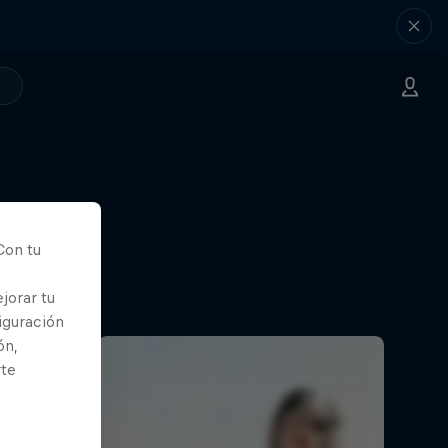
Con tu
jorar tu
iguración
ón,
rte