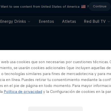
Continue
Want to see content from United States of America
?
Energy Drinks
Eventos
Atletas
Red Bull TV
o web usa cookies que son necesarias por cuestiones técnicas. 
Más contenidos similares
iento, se usarán cookies adicionales (que incluyen aquellas de
 o tecnologías similares para fines de mercadotecnia y para me
ia en línea. Puedes retirar tu consentimiento mediante la conf
es en el pie de página en todo momento. Para mayor informaci
 la
Política de privacidad
y la Configuración de cookies en la pa