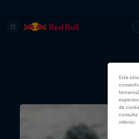
Este siti
consentim
terceros)
experienc
de cooki
consulta
inferior.