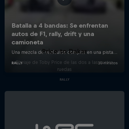
Price to Dakar
El viaje de Toby Price de las dos a las cuatro
ruedas
RALLY