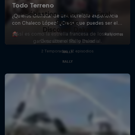
Sébastien Ogier: The Final
Season
Discover Dakar
Así es como la estrella francesa de los rallies
ganó su último título mundial.
Descubre el Rally Dakar
2 Temporadas · 12 episodios
RALLY
RALLY