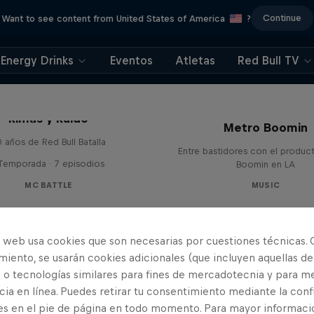
Continue
Want to see content from United States of America
?
Energy Drinks
Eventos
Atletas
Red Bull TV
Red Bull Symphonic
Rimas y Ruido
Metro Boomin
 años de Red Bull Batalla
Entre bastidores con el produc
 Temporada · 7 episodios
Boomin en LA
MC BATTLE
MUSIC
o web usa cookies que son necesarias por cuestiones técnicas. 
iento, se usarán cookies adicionales (que incluyen aquellas de
 o tecnologías similares para fines de mercadotecnia y para me
ia en línea. Puedes retirar tu consentimiento mediante la conf
es en el pie de página en todo momento. Para mayor informaci