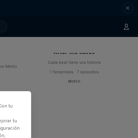
 con
After the Raves
Cada beat tiene una historia
tor Metro
1 Temporada · 7 episodios
MUSIC
Con tu
jorar tu
iguración
ón,