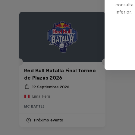
consulta
inferior.
Red Bull Batalla Final Torneo
de Plazas 2026
19 Septiembre 2026
Lima, Peru
MC BATTLE
Próximo evento