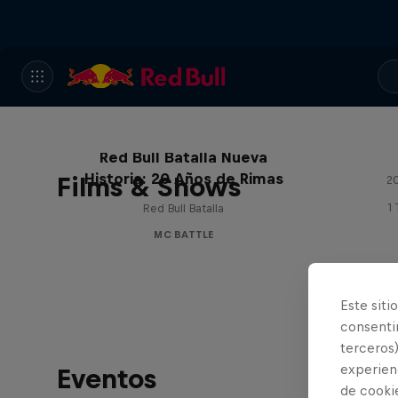
Red Bull Batalla Nueva
Historia: 20 Años de Rimas
Films & Shows
20
1
Red Bull Batalla
MC BATTLE
Este siti
consentim
terceros)
experienc
Eventos
de cooki