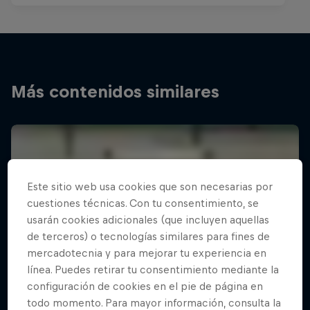
Más contenidos similares
Este sitio web usa cookies que son necesarias por
cuestiones técnicas. Con tu consentimiento, se
usarán cookies adicionales (que incluyen aquellas
de terceros) o tecnologías similares para fines de
mercadotecnia y para mejorar tu experiencia en
línea. Puedes retirar tu consentimiento mediante la
configuración de cookies en el pie de página en
todo momento. Para mayor información, consulta la