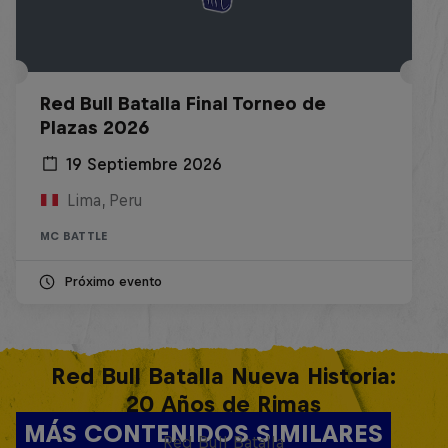
Red Bull Batalla Final Torneo de
Plazas 2026
19 Septiembre 2026
Lima, Peru
MC BATTLE
Próximo evento
Red Bull Batalla Nueva Historia:
20 Años de Rimas
MÁS CONTENIDOS SIMILARES
Red Bull Batalla