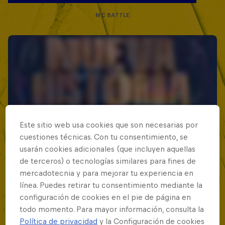
MC BATTLE
Este sitio web usa cookies que son necesarias por
cuestiones técnicas. Con tu consentimiento, se
usarán cookies adicionales (que incluyen aquellas
de terceros) o tecnologías similares para fines de
mercadotecnia y para mejorar tu experiencia en
línea. Puedes retirar tu consentimiento mediante la
configuración de cookies en el pie de página en
todo momento. Para mayor información, consulta la
Política de privacidad
y la Configuración de cookies