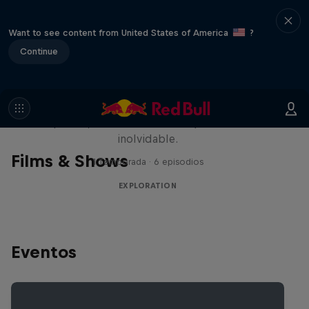
Want to see content from United States of America
?
Continue
Rob Warner’s Wild Rides
Seis países, cuatro continentes y una aventura
inolvidable.
Films & Shows
1 Temporada · 6 episodios
EXPLORATION
Eventos