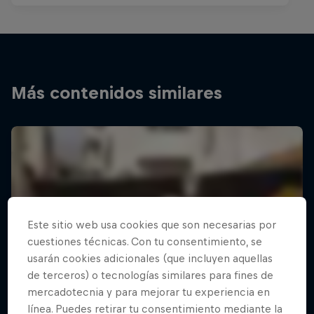
Más contenidos similares
Este sitio web usa cookies que son necesarias por
cuestiones técnicas. Con tu consentimiento, se
usarán cookies adicionales (que incluyen aquellas
de terceros) o tecnologías similares para fines de
mercadotecnia y para mejorar tu experiencia en
línea. Puedes retirar tu consentimiento mediante la