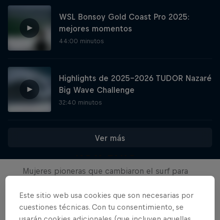
WSL Bonsoy Gold Coast Pro 2025:
mejores momentos
44:00 minutos
Highlights de 2025-2026 TUDOR Nazaré
Big Wave Challenge
32:40 minutos
Ver más
NOW DAYS
Mujeres pioneras que cambiaron el surf para
Films & Shows
siempre
Este sitio web usa cookies que son necesarias por
SURF
cuestiones técnicas. Con tu consentimiento, se
usarán cookies adicionales (que incluyen aquellas