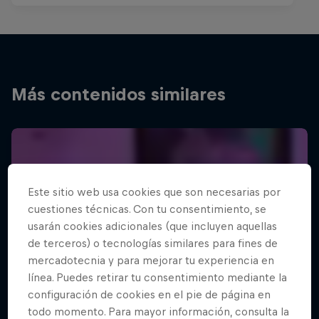
Más contenidos similares
Este sitio web usa cookies que son necesarias por
cuestiones técnicas. Con tu consentimiento, se
usarán cookies adicionales (que incluyen aquellas
de terceros) o tecnologías similares para fines de
mercadotecnia y para mejorar tu experiencia en
línea. Puedes retirar tu consentimiento mediante la
configuración de cookies en el pie de página en
todo momento. Para mayor información, consulta la