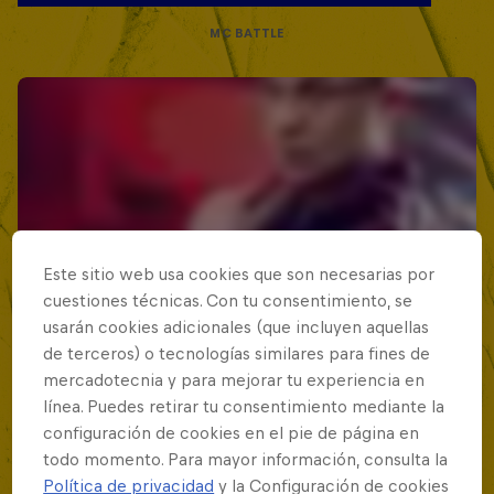
MC BATTLE
Este sitio web usa cookies que son necesarias por
cuestiones técnicas. Con tu consentimiento, se
usarán cookies adicionales (que incluyen aquellas
de terceros) o tecnologías similares para fines de
mercadotecnia y para mejorar tu experiencia en
línea. Puedes retirar tu consentimiento mediante la
configuración de cookies en el pie de página en
todo momento. Para mayor información, consulta la
Política de privacidad
y la Configuración de cookies