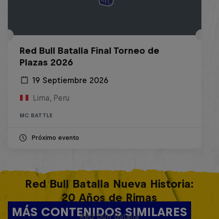
Red Bull Batalla Final Torneo de
Plazas 2026
19 Septiembre 2026
Lima, Peru
MC BATTLE
Próximo evento
Red Bull Batalla Nueva Historia:
20 Años de Rimas
MÁS CONTENIDOS SIMILARES
Red Bull Batalla