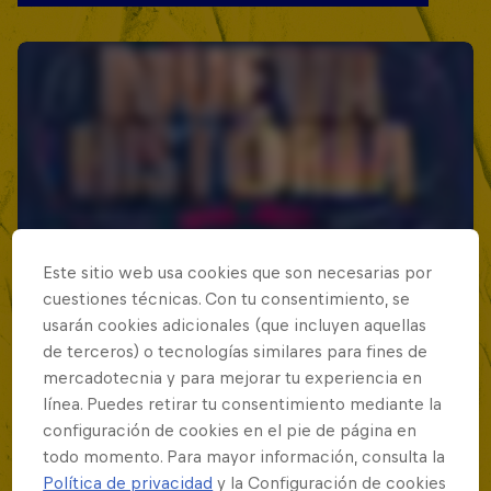
Este sitio web usa cookies que son necesarias por
cuestiones técnicas. Con tu consentimiento, se
usarán cookies adicionales (que incluyen aquellas
de terceros) o tecnologías similares para fines de
mercadotecnia y para mejorar tu experiencia en
línea. Puedes retirar tu consentimiento mediante la
configuración de cookies en el pie de página en
todo momento. Para mayor información, consulta la
Política de privacidad
y la Configuración de cookies