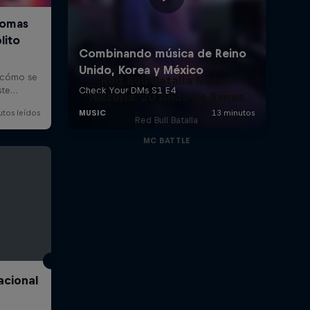
Red Bull Batalla Nueva
Historia: 20 Años de Rimas
Red Bull Batalla
MC BATTLE
acional