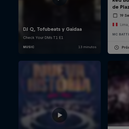
de Pla
19 S
Lima,
MC BATT
Pró