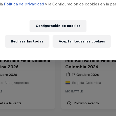
 la
Política de privacidad
y la Configuración de cookies en la pa
Configuración de cookies
Rechazarlas todas
Aceptar todas las cookies
l Batalla Final Nacional
Red Bull Batalla Final N
ina 2026
Colombia 2026
tubre 2026
17 Octubre 2026
s Aires, Argentina
Bogotá, Colombia
LE
MC BATTLE
ets a la venta
Próximo evento