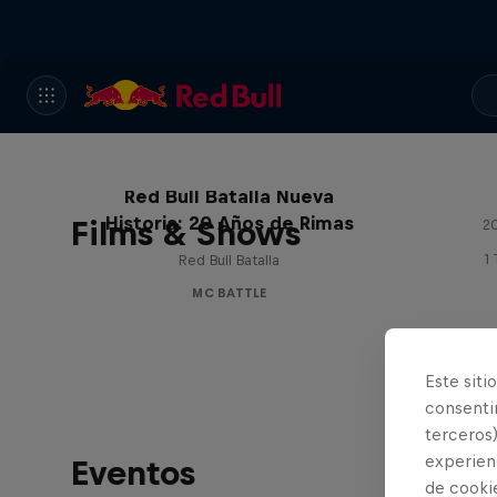
Red Bull Batalla Nueva
Historia: 20 Años de Rimas
Films & Shows
20
1
Red Bull Batalla
MC BATTLE
Este siti
consentim
terceros)
experienc
Eventos
de cooki