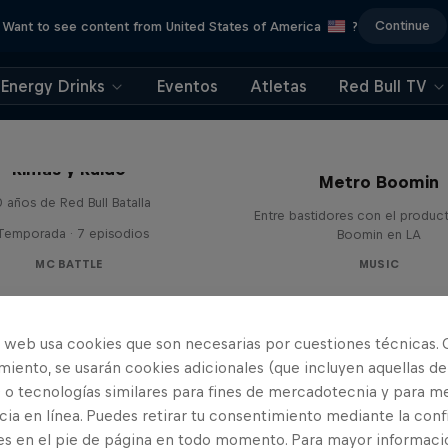
Continue
Want to see content from United States of America
?
Energy Drinks
Eventos
Atletas
Red Bull TV
Red Bull Symphonic
Rimas y Ruido
Metro Boomin
 años de Red Bull Batalla
Entre bastidores con el produc
 Temporada · 7 episodios
Boomin en LA
MC BATTLE
MUSIC
o web usa cookies que son necesarias por cuestiones técnicas. 
iento, se usarán cookies adicionales (que incluyen aquellas de
 o tecnologías similares para fines de mercadotecnia y para me
ia en línea. Puedes retirar tu consentimiento mediante la conf
es en el pie de página en todo momento. Para mayor informaci