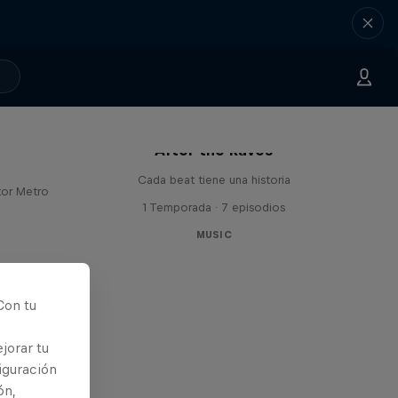
 con
After the Raves
Cada beat tiene una historia
tor Metro
1 Temporada · 7 episodios
MUSIC
Con tu
jorar tu
iguración
ón,