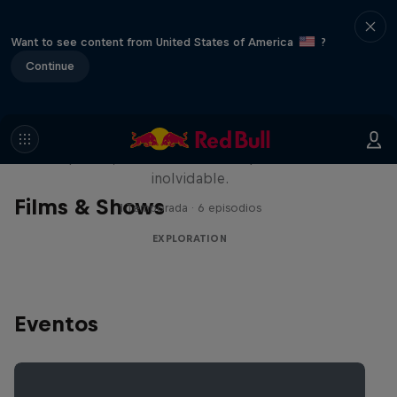
Want to see content from United States of America
?
Continue
Rob Warner’s Wild Rides
Seis países, cuatro continentes y una aventura
inolvidable.
Films & Shows
1 Temporada · 6 episodios
EXPLORATION
Eventos