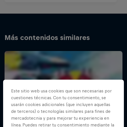
Más contenidos similares
Este sitio web usa cookies que son necesarias por
cuestiones técnicas. Con tu consentimiento, se
usarán cookies adicionales (que incluyen aquellas
de terceros) o tecnologías similares para fines de
mercadotecnia y para mejorar tu experiencia en
línea. Puedes retirar tu consentimiento mediante la